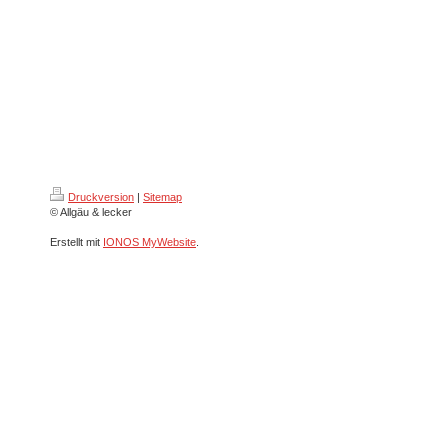
Druckversion
|
Sitemap
© Allgäu & lecker
Erstellt mit
IONOS MyWebsite
.