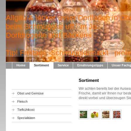
Allgäu & lecker unser Dorfladen in Ob
beim Schmugglar uff ``m Jo
Dorfdrogerie und Bäckerei
Tip! Freitags Schmugglarmarkt probie
Home
Sortiment
Service
Ernährungstipps
Unser Fachg
Sortiment
Wir achten bereits bei der Auswa
Frische, damit wir Ihnen nur b
Obst und Gemüse
direkt vorbei und überzeugen Sie
Fleisch
Tiefkühlkost
Spezialitäten